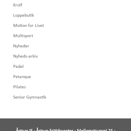
Krolf
Loppebutik
Motion for Livet
Multisport
Nyheder
Nyheds-arkiv
Padel
Petanque
Pilates
Senior Gymnastik
Åstrup IF · Åstrup Fritidscenter · Mellemstrupvej 21 ·