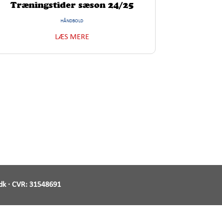
Træningstider sæson 24/25
HÅNDBOLD
LÆS MERE
dk
· CVR:
31548691