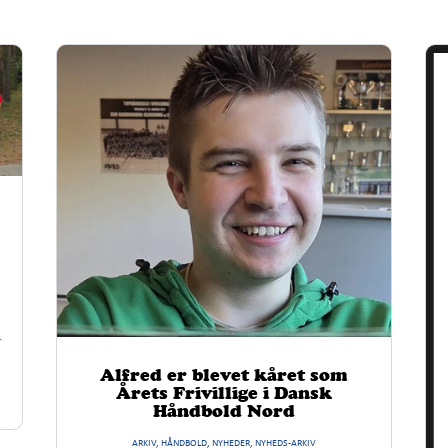
r
Alfred er blevet kåret som
Årets Frivillige i Dansk
Håndbold Nord
ARKIV
,
HÅNDBOLD
,
NYHEDER
,
NYHEDS-ARKIV