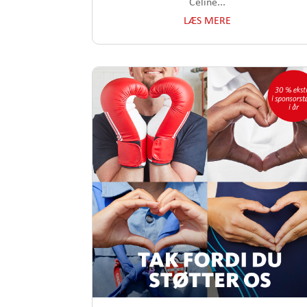
Celine...
LÆS MERE