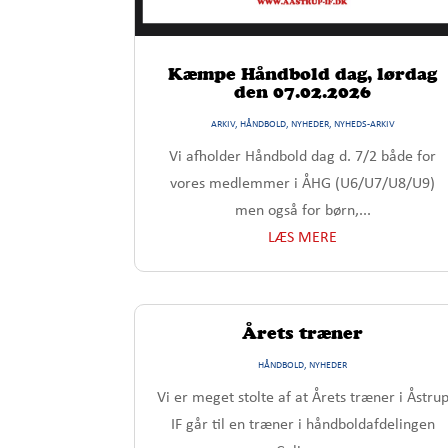
Kæmpe Håndbold dag, lørdag
den 07.02.2026
ARKIV
,
HÅNDBOLD
,
NYHEDER
,
NYHEDS-ARKIV
Vi afholder Håndbold dag d. 7/2 både for
vores medlemmer i ÅHG (U6/U7/U8/U9)
men også for børn,...
LÆS MERE
Årets træner
HÅNDBOLD
,
NYHEDER
Vi er meget stolte af at Årets træner i Åstru
IF går til en træner i håndboldafdelingen