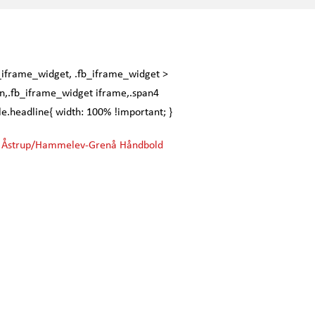
_iframe_widget, .fb_iframe_widget >
n,.fb_iframe_widget iframe,.span4
le.headline{ width: 100% !important; }
Åstrup/Hammelev-Grenå Håndbold