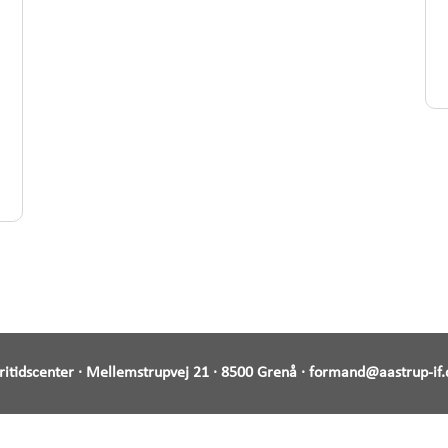
Fritidscenter · Mellemstrupvej 21 · 8500 Grenå ·
formand@aastrup-if.