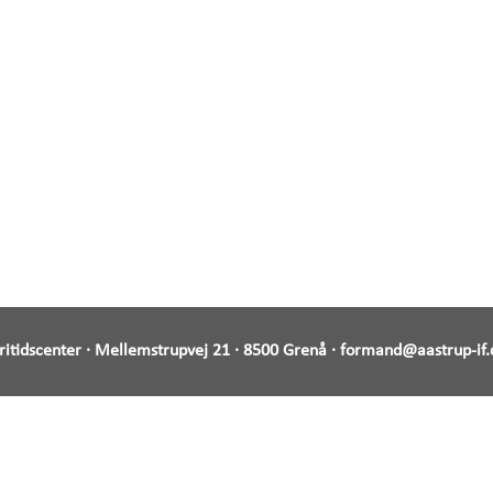
Fritidscenter · Mellemstrupvej 21 · 8500 Grenå ·
formand@aastrup-if.