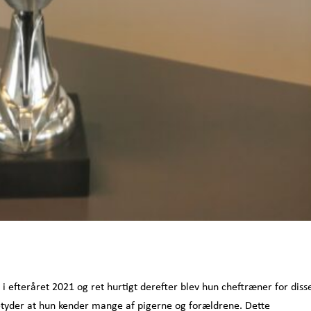
efteråret 2021 og ret hurtigt derefter blev hun cheftræner for diss
t betyder at hun kender mange af pigerne og forældrene. Dette