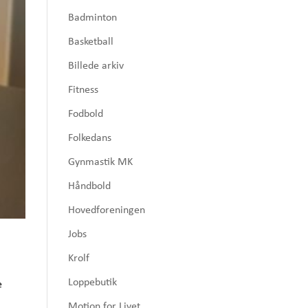
Badminton
Basketball
Billede arkiv
Fitness
Fodbold
Folkedans
Gynmastik MK
Håndbold
Hovedforeningen
Jobs
Krolf
Loppebutik
e
Motion for Livet