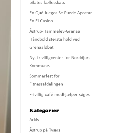
pilates-fællesskab.
En Qué Juegos Se Puede Apostar
En El Casino
Åstrup-Hammelev-Grenaa
Håndbold største hold ved
Grenaaløbet
Nyt frivilligcenter for Norddjurs
Kommune.
Sommerfest for
Fitnessafdelingen
Frivillig café medhjælper søges
Kategorier
Arkiv
Åstrup på Tværs