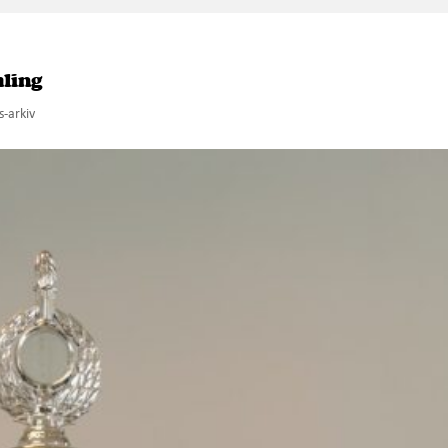
mling
-arkiv