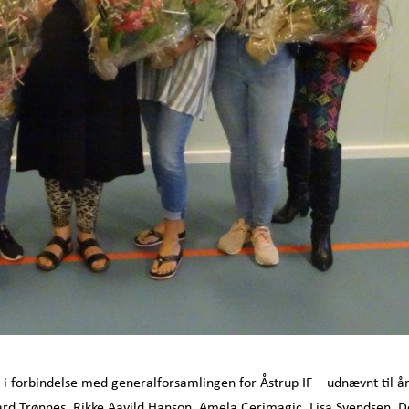
 i forbindelse med generalforsamlingen for Åstrup IF – udnævnt til å
aard Trønnes, Rikke Aavild Hanson, Amela Cerimagic, Lisa Svendsen, 