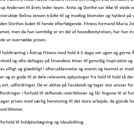
 Andersen til årets leder team. Anita og Dorthe var ikke til stede 
nstruktør Belina Jensen trådte til og modtog blomster og hyldest på
nden Dorthes buket til hende efterfølgende. Fitness formand Maria Ze
eamet, men da hun samtidig er en del af hovedbestyrelsen, har hun tr
æde at overrække prisen.
al holdtræning i Åstrup Fitness med hold 4-5 dage om ugen og gerne f
nhold og ofte deltages på hinandens timer til gensidig inspiration og 
 villigt og glædeligt i efteruddannelse og events og teamet er med
g er gode til at dele relevante oplysninger fra hold til hold så der
vt. udfordringer. De er aktive på Facebook og tager stor ansvar for
rdringer i forhold til skiftende restriktioner og får tingene til at fu
r prisen med særlig henvisning til det store arbejde, de gjorde fo
estriktioner.
orhold til holdplanlægning og ideudvikling.