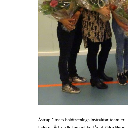
Åstrup Fitness holdtrænings instruktør team er –
ledere i Åstrup IF. Temaet består af Sidse Nørg