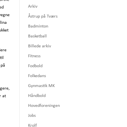
Arkiv
ved
 vegne
Åstrup på Tværs
lina
Badminton
ukket
Basketball
Billede arkiv
lere
Fitness
til
 på
Fodbold
Folkedans
Gynmastik MK
ngere,
Håndbold
r at
Hovedforeningen
Jobs
Krolf