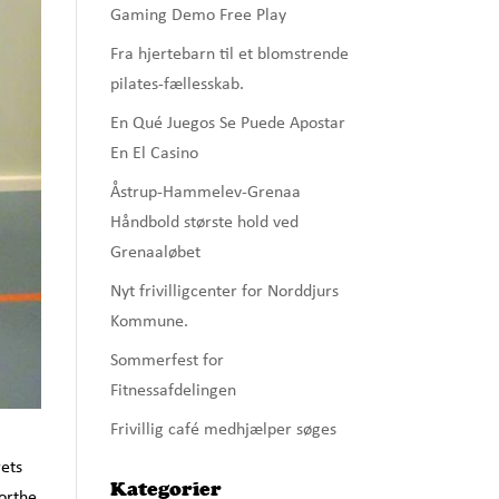
Gaming Demo Free Play
Fra hjertebarn til et blomstrende
pilates-fællesskab.
En Qué Juegos Se Puede Apostar
En El Casino
Åstrup-Hammelev-Grenaa
Håndbold største hold ved
Grenaaløbet
Nyt frivilligcenter for Norddjurs
Kommune.
Sommerfest for
Fitnessafdelingen
Frivillig café medhjælper søges
rets
Kategorier
Dorthe