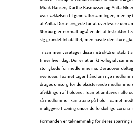
Munk Hansen, Dorthe Rasmussen og Anita Gleerup
overrækkelsen til generalforsamlingen, men ny i
af Anita. Dorte sørgede for at overlevere den a
Storborg er normalt også en del af instruktør-t
sig grundet inhabilitet, men havde den store gl
Tilsammen varetager disse instruktører stabilt 
timer hver dag. Der er et unikt kollegialt samme
stor glæde for medlemmerne. Derudover deltages
nye ideer. Teamet tager hånd om nye medlemmer o
drages omsorg for de eksisterende medlemmers e
afviklingen af holdene. Teamet omfavner alle udfo
så medlemmer kan træne på hold. Teamet modtage
muliggøre træning under de forskellige corona-r
Formanden er taknemmelig for deres sparring i f