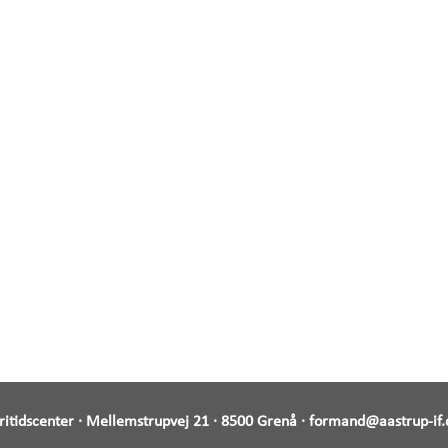
Fritidscenter · Mellemstrupvej 21 · 8500 Grenå ·
formand@aastrup-if.