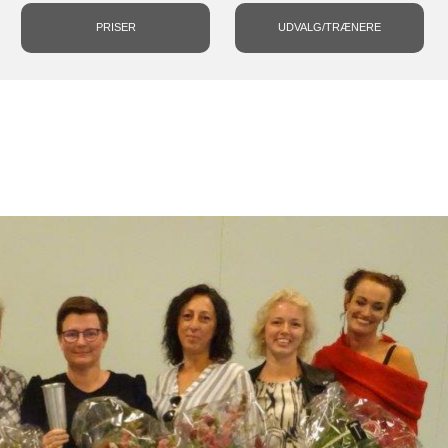
PRISER
UDVALG/TRÆNERE