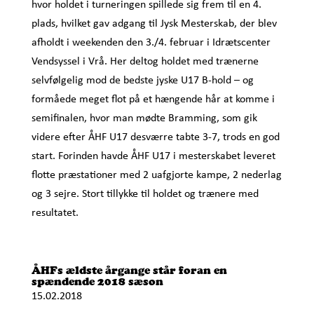
hvor holdet i turneringen spillede sig frem til en 4.
plads, hvilket gav adgang til Jysk Mesterskab, der blev
afholdt i weekenden den 3./4. februar i Idrætscenter
Vendsyssel i Vrå. Her deltog holdet med trænerne
selvfølgelig mod de bedste jyske U17 B-hold – og
formåede meget flot på et hængende hår at komme i
semifinalen, hvor man mødte Bramming, som gik
videre efter ÅHF U17 desværre tabte 3-7, trods en god
start. Forinden havde ÅHF U17 i mesterskabet leveret
flotte præstationer med 2 uafgjorte kampe, 2 nederlag
og 3 sejre. Stort tillykke til holdet og trænere med
resultatet.
ÅHFs ældste årgange står foran en
spændende 2018 sæson
15.02.2018