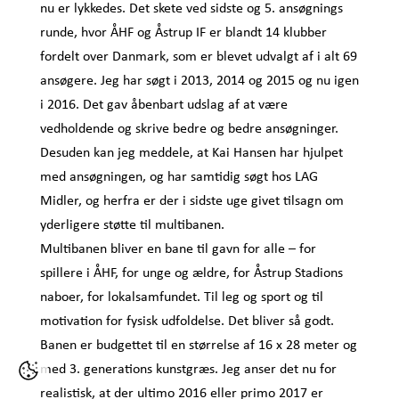
nu er lykkedes. Det skete ved sidste og 5. ansøgnings
runde, hvor ÅHF og Åstrup IF er blandt 14 klubber
fordelt over Danmark, som er blevet udvalgt af i alt 69
ansøgere. Jeg har søgt i 2013, 2014 og 2015 og nu igen
i 2016. Det gav åbenbart udslag af at være
vedholdende og skrive bedre og bedre ansøgninger.
Desuden kan jeg meddele, at Kai Hansen har hjulpet
med ansøgningen, og har samtidig søgt hos LAG
Midler, og herfra er der i sidste uge givet tilsagn om
yderligere støtte til multibanen.
Multibanen bliver en bane til gavn for alle – for
spillere i ÅHF, for unge og ældre, for Åstrup Stadions
naboer, for lokalsamfundet. Til leg og sport og til
motivation for fysisk udfoldelse. Det bliver så godt.
Banen er budgettet til en størrelse af 16 x 28 meter og
med 3. generations kunstgræs. Jeg anser det nu for
realistisk, at der ultimo 2016 eller primo 2017 er