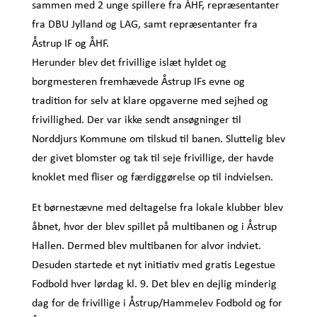
sammen med 2 unge spillere fra ÅHF, repræsentanter
fra DBU Jylland og LAG, samt repræsentanter fra
Åstrup IF og ÅHF.
Herunder blev det frivillige islæt hyldet og
borgmesteren fremhævede Åstrup IFs evne og
tradition for selv at klare opgaverne med sejhed og
frivillighed. Der var ikke sendt ansøgninger til
Norddjurs Kommune om tilskud til banen. Sluttelig blev
der givet blomster og tak til seje frivillige, der havde
knoklet med fliser og færdiggørelse op til indvielsen.
Et børnestævne med deltagelse fra lokale klubber blev
åbnet, hvor der blev spillet på multibanen og i Åstrup
Hallen. Dermed blev multibanen for alvor indviet.
Desuden startede et nyt initiativ med gratis Legestue
Fodbold hver lørdag kl. 9. Det blev en dejlig minderig
dag for de frivillige i Åstrup/Hammelev Fodbold og for