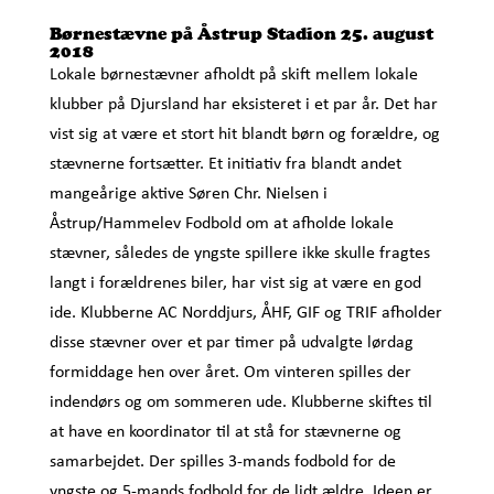
Børnestævne på Åstrup Stadion 25. august
2018
Lokale børnestævner afholdt på skift mellem lokale
klubber på Djursland har eksisteret i et par år. Det har
vist sig at være et stort hit blandt børn og forældre, og
stævnerne fortsætter. Et initiativ fra blandt andet
mangeårige aktive Søren Chr. Nielsen i
Åstrup/Hammelev Fodbold om at afholde lokale
stævner, således de yngste spillere ikke skulle fragtes
langt i forældrenes biler, har vist sig at være en god
ide. Klubberne AC Norddjurs, ÅHF, GIF og TRIF afholder
disse stævner over et par timer på udvalgte lørdag
formiddage hen over året. Om vinteren spilles der
indendørs og om sommeren ude. Klubberne skiftes til
at have en koordinator til at stå for stævnerne og
samarbejdet. Der spilles 3-mands fodbold for de
yngste og 5-mands fodbold for de lidt ældre. Ideen er