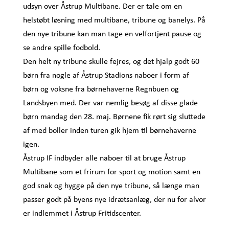
udsyn over Åstrup Multibane. Der er tale om en
helstøbt løsning med multibane, tribune og banelys. På
den nye tribune kan man tage en velfortjent pause og
se andre spille fodbold.
Den helt ny tribune skulle fejres, og det hjalp godt 60
børn fra nogle af Åstrup Stadions naboer i form af
børn og voksne fra børnehaverne Regnbuen og
Landsbyen med. Der var nemlig besøg af disse glade
børn mandag den 28. maj. Børnene fik rørt sig sluttede
af med boller inden turen gik hjem til børnehaverne
igen.
Åstrup IF indbyder alle naboer til at bruge Åstrup
Multibane som et frirum for sport og motion samt en
god snak og hygge på den nye tribune, så længe man
passer godt på byens nye idrætsanlæg, der nu for alvor
er indlemmet i Åstrup Fritidscenter.