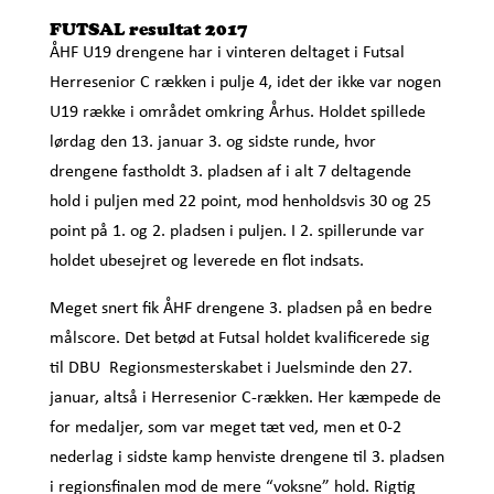
FUTSAL resultat 2017
ÅHF U19 drengene har i vinteren deltaget i Futsal
Herresenior C rækken i pulje 4, idet der ikke var nogen
U19 række i området omkring Århus. Holdet spillede
lørdag den 13. januar 3. og sidste runde, hvor
drengene fastholdt 3. pladsen af i alt 7 deltagende
hold i puljen med 22 point, mod henholdsvis 30 og 25
point på 1. og 2. pladsen i puljen. I 2. spillerunde var
holdet ubesejret og leverede en flot indsats.
Meget snert fik ÅHF drengene 3. pladsen på en bedre
målscore. Det betød at Futsal holdet kvalificerede sig
til DBU Regionsmesterskabet i Juelsminde den 27.
januar, altså i Herresenior C-rækken. Her kæmpede de
for medaljer, som var meget tæt ved, men et 0-2
nederlag i sidste kamp henviste drengene til 3. pladsen
i regionsfinalen mod de mere “voksne” hold. Rigtig