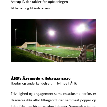
Åstrup IF, der takker for opbakningen
til banen og til indvielsen.
ÅHFs Årsmøde 7. februar 2017
Hæder og anderkendelse til frivillige i ÅHF.
Frivillighed og engagement samt entusiasme herfor, er
desværre ikke altid tillægsord, der nemmest popper op
i den frivillige idrætsverden i dagens Danmark – heller