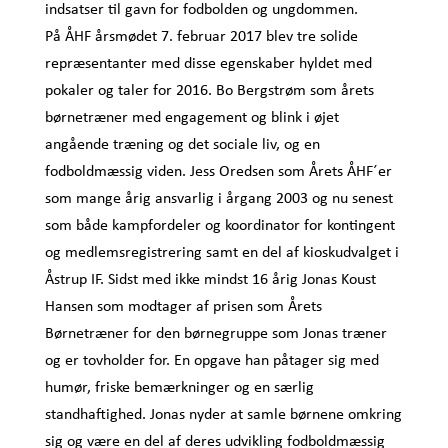
indsatser til gavn for fodbolden og ungdommen.
På ÅHF årsmødet 7. februar 2017 blev tre solide
repræsentanter med disse egenskaber hyldet med
pokaler og taler for 2016. Bo Bergstrøm som årets
børnetræner med engagement og blink i øjet
angående træning og det sociale liv, og en
fodboldmæssig viden. Jess Oredsen som Årets ÅHF´er
som mange årig ansvarlig i årgang 2003 og nu senest
som både kampfordeler og koordinator for kontingent
og medlemsregistrering samt en del af kioskudvalget i
Åstrup IF. Sidst med ikke mindst 16 årig Jonas Koust
Hansen som modtager af prisen som Årets
Børnetræner for den børnegruppe som Jonas træner
og er tovholder for. En opgave han påtager sig med
humør, friske bemærkninger og en særlig
standhaftighed. Jonas nyder at samle børnene omkring
sig og være en del af deres udvikling fodboldmæssig