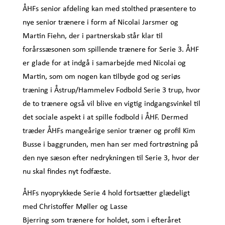
ÅHFs senior afdeling kan med stolthed præsentere to
nye senior trænere i form af Nicolai Jarsmer og
Martin Fiehn, der i partnerskab står klar til
forårssæsonen som spillende trænere for Serie 3. ÅHF
er glade for at indgå i samarbejde med Nicolai og
Martin, som om nogen kan tilbyde god og seriøs
træning i Åstrup/Hammelev Fodbold Serie 3 trup, hvor
de to trænere også vil blive en vigtig indgangsvinkel til
det sociale aspekt i at spille fodbold i ÅHF. Dermed
træder ÅHFs mangeårige senior træner og profil Kim
Busse i baggrunden, men han ser med fortrøstning på
den nye sæson efter nedrykningen til Serie 3, hvor der
nu skal findes nyt fodfæste.
ÅHFs nyoprykkede Serie 4 hold fortsætter glædeligt
med Christoffer Møller og Lasse
Bjerring som trænere for holdet, som i efteråret