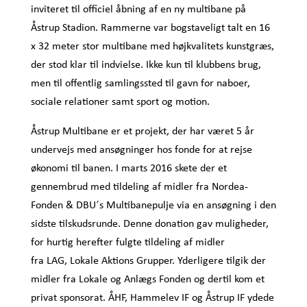
inviteret til officiel åbning af en ny multibane på
Åstrup Stadion. Rammerne var bogstaveligt talt en 16
x 32 meter stor multibane med højkvalitets kunstgræs,
der stod klar til indvielse. Ikke kun til klubbens brug,
men til offentlig samlingssted til gavn for naboer,
sociale relationer samt sport og motion.
Åstrup Multibane er et projekt, der har været 5 år
undervejs med ansøgninger hos fonde for at rejse
økonomi til banen. I marts 2016 skete der et
gennembrud med tildeling af midler fra Nordea-
Fonden & DBU´s Multibanepulje via en ansøgning i den
sidste tilskudsrunde. Denne donation gav muligheder,
for hurtig herefter fulgte tildeling af midler
fra LAG, Lokale Aktions Grupper. Yderligere tilgik der
midler fra Lokale og Anlægs Fonden og dertil kom et
privat sponsorat. ÅHF, Hammelev IF og Åstrup IF ydede