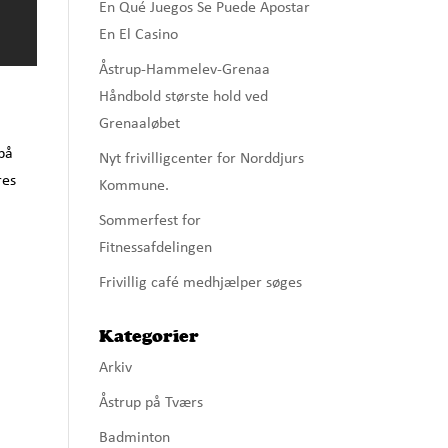
En Qué Juegos Se Puede Apostar
En El Casino
Åstrup-Hammelev-Grenaa
Håndbold største hold ved
Grenaaløbet
 på
Nyt frivilligcenter for Norddjurs
res
Kommune.
Sommerfest for
Fitnessafdelingen
Frivillig café medhjælper søges
Kategorier
Arkiv
Åstrup på Tværs
Badminton