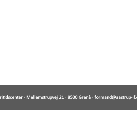
Fritidscenter · Mellemstrupvej 21 · 8500 Grenå ·
formand@aastrup-if.