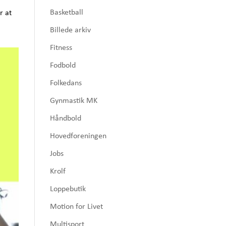
Basketball
r at
Billede arkiv
Fitness
Fodbold
Folkedans
Gynmastik MK
Håndbold
Hovedforeningen
Jobs
Krolf
Loppebutik
Motion for Livet
Multisport