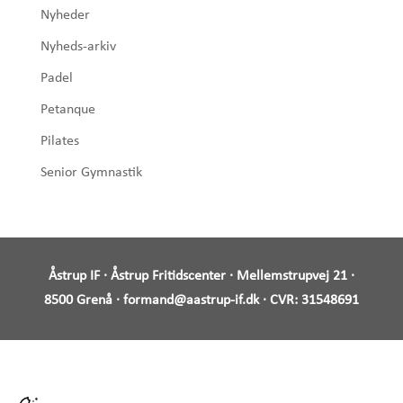
Nyheder
Nyheds-arkiv
Padel
Petanque
Pilates
Senior Gymnastik
Åstrup IF · Åstrup Fritidscenter · Mellemstrupvej 21 ·
8500 Grenå ·
formand@aastrup-if.dk
· CVR:
31548691