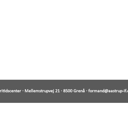
Fritidscenter · Mellemstrupvej 21 · 8500 Grenå ·
formand@aastrup-if.