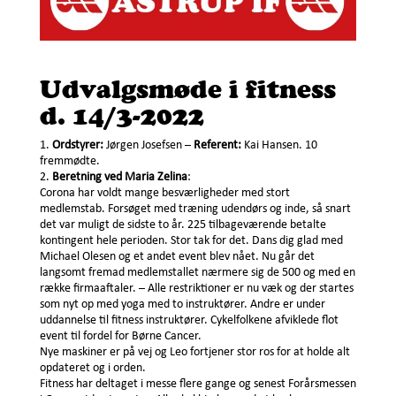
Udvalgsmøde i fitness
d. 14/3-2022
Ordstyrer:
Jørgen Josefsen –
Referent:
Kai Hansen. 10
fremmødte.
Beretning ved Maria Zelina
:
Corona har voldt mange besværligheder med stort
medlemstab. Forsøget med træning udendørs og inde, så snart
det var muligt de sidste to år. 225 tilbageværende betalte
kontingent hele perioden. Stor tak for det. Dans dig glad med
Michael Olesen og et andet event blev nået. Nu går det
langsomt fremad medlemstallet nærmere sig de 500 og med en
række firmaaftaler. – Alle restriktioner er nu væk og der startes
som nyt op med yoga med to instruktører. Andre er under
uddannelse til fitness instruktører. Cykelfolkene afviklede flot
event til fordel for Børne Cancer.
Nye maskiner er på vej og Leo fortjener stor ros for at holde alt
opdateret og i orden.
Fitness har deltaget i messe flere gange og senest Forårsmessen