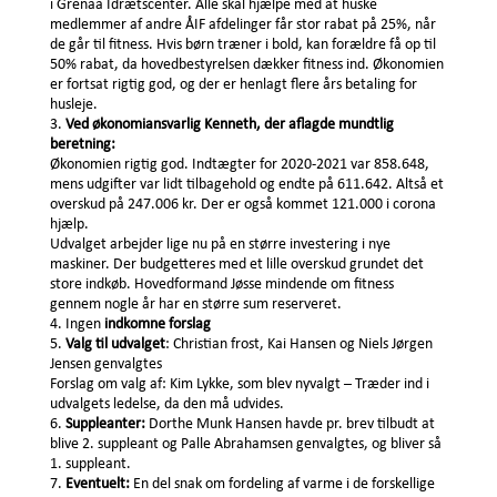
i Grenaa Idrætscenter. Alle skal hjælpe med at huske
medlemmer af andre ÅIF afdelinger får stor rabat på 25%, når
de går til fitness. Hvis børn træner i bold, kan forældre få op til
50% rabat, da hovedbestyrelsen dækker fitness ind. Økonomien
er fortsat rigtig god, og der er henlagt flere års betaling for
husleje.
Ved økonomiansvarlig Kenneth, der aflagde mundtlig
beretning:
Økonomien rigtig god. Indtægter for 2020-2021 var 858.648,
mens udgifter var lidt tilbagehold og endte på 611.642. Altså et
overskud på 247.006 kr. Der er også kommet 121.000 i corona
hjælp.
Udvalget arbejder lige nu på en større investering i nye
maskiner. Der budgetteres med et lille overskud grundet det
store indkøb. Hovedformand Jøsse mindende om fitness
gennem nogle år har en større sum reserveret.
Ingen
indkomne forslag
Valg til udvalget
: Christian frost, Kai Hansen og Niels Jørgen
Jensen genvalgtes
Forslag om valg af: Kim Lykke, som blev nyvalgt – Træder ind i
udvalgets ledelse, da den må udvides.
Suppleanter:
Dorthe Munk Hansen havde pr. brev tilbudt at
blive 2. suppleant og Palle Abrahamsen genvalgtes, og bliver så
1. suppleant.
Eventuelt:
En del snak om fordeling af varme i de forskellige