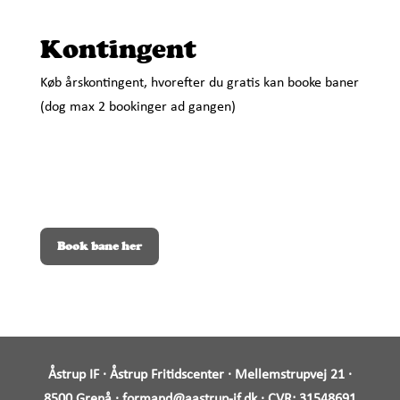
Kontingent
Køb årskontingent, hvorefter du gratis kan booke baner
(dog max 2 bookinger ad gangen)
Book bane her
Åstrup IF · Åstrup Fritidscenter · Mellemstrupvej 21 ·
8500 Grenå ·
formand@aastrup-if.dk
· CVR:
31548691