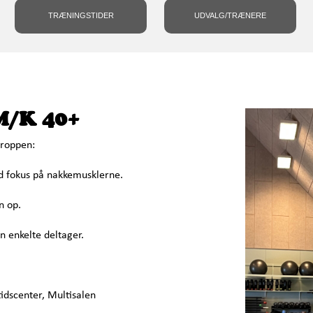
TRÆNINGSTIDER
UDVALG/TRÆNERE
M/K 40+
kroppen:
 fokus på nakkemusklerne.
n op.
n enkelte deltager.
itidscenter, Multisalen