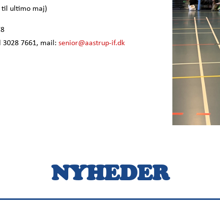
til ultimo maj)
78
l 3028 7661, mail:
senior@aastrup-if.dk
NYHEDER