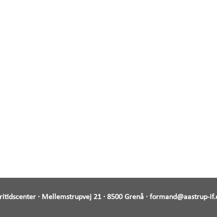
Fritidscenter · Mellemstrupvej 21 · 8500 Grenå ·
formand@aastrup-if.