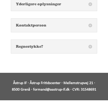
Yderligere oplysninger
Kontaktperson
Regnestykke?
Åstrup IF · Åstrup Fritidscenter · Mellemstrupvej 21 ·
8500 Grenå ·
formand@aastrup-if.dk
· CVR:
31548691