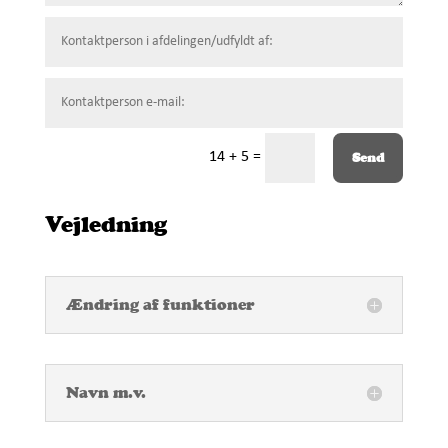
14 + 5
=
Send
Vejledning
Ændring af funktioner
Navn m.v.